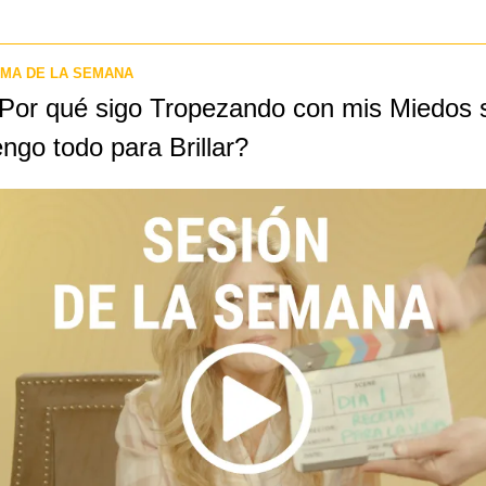
MA DE LA SEMANA
Por qué sigo Tropezando con mis Miedos si
engo todo para Brillar?