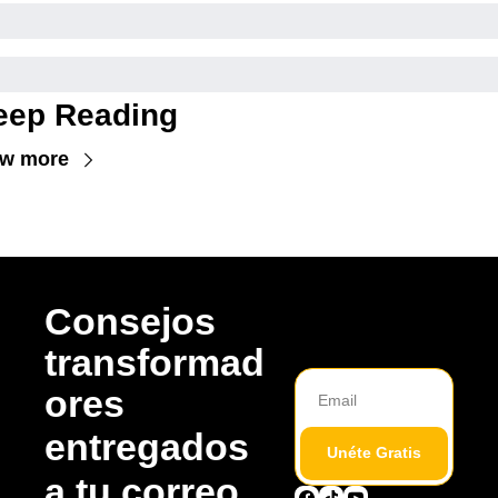
eep Reading
ew more
Consejos 
transformad
ores 
entregados 
Unéte Gratis
a tu correo