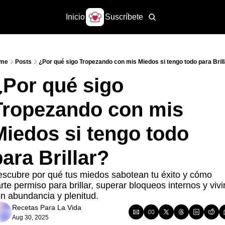
Inicio
Suscríbete
me
Posts
¿Por qué sigo Tropezando con mis Miedos si tengo todo para Bril
Por qué sigo 
Tropezando con mis 
Miedos si tengo todo 
para Brillar?
scubre por qué tus miedos sabotean tu éxito y cómo 
rte permiso para brillar, superar bloqueos internos y vivir
n abundancia y plenitud.
Recetas Para La Vida
Aug 30, 2025