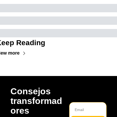
Keep Reading
iew more
Consejos 
transformad
ores 