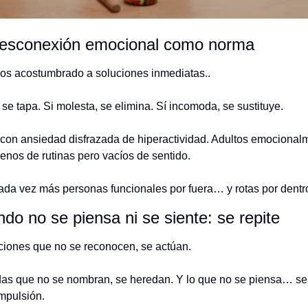
desconexión emocional como norma
s acostumbrado a soluciones inmediatas..
 se tapa. Si molesta, se elimina. Sí incomoda, se sustituye.
con ansiedad disfrazada de hiperactividad. Adultos emocionalm
lenos de rutinas pero vacíos de sentido.
da vez más personas funcionales por fuera… y rotas por dentr
do no se piensa ni se siente: se repite
iones que no se reconocen, se actúan.
das que no se nombran, se heredan. Y lo que no se piensa… se r
mpulsión.