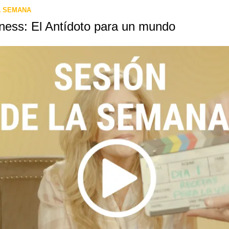
A SEMANA
ness: El Antídoto para un mundo 